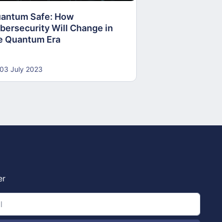
antum Safe: How
30 June 2023
bersecurity Will Change in
e Quantum Era
03 July 2023
er