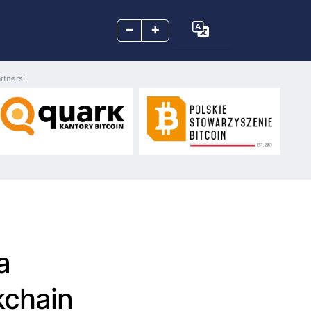
–
+
rtners:
a
kchain