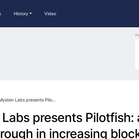
s
History
Video
Pa
Mysten Labs presents Pilo...
Labs presents Pilotfish: 
rough in increasing bloc