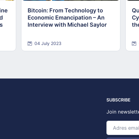
ine
Bitcoin: From Technology to
Qu
nd
Economic Emancipation – An
Cy
ns
Interview with Michael Saylor
th
04 July 2023
SUBSCRIBE
Join newslett