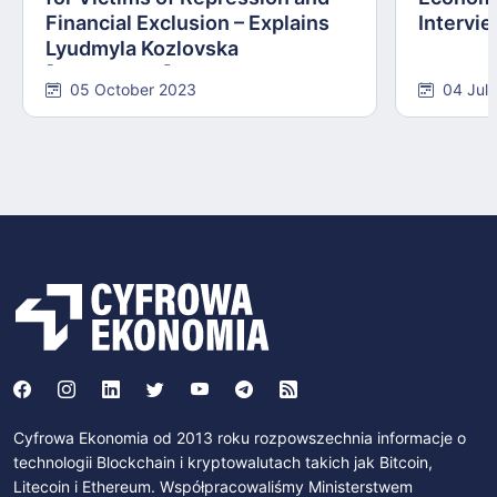
Financial Exclusion – Explains
Intervie
Lyudmyla Kozlovska
[INTERVIEW]
05 October 2023
04 Jul
Cyfrowa Ekonomia od 2013 roku rozpowszechnia informacje o
technologii Blockchain i kryptowalutach takich jak Bitcoin,
Litecoin i Ethereum. Współpracowaliśmy Ministerstwem