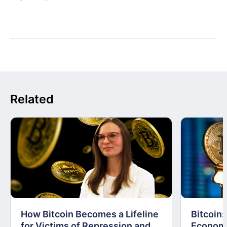
Related
How Bitcoin Becomes a Lifeline
Bitcoin
for Victims of Repression and
Economi