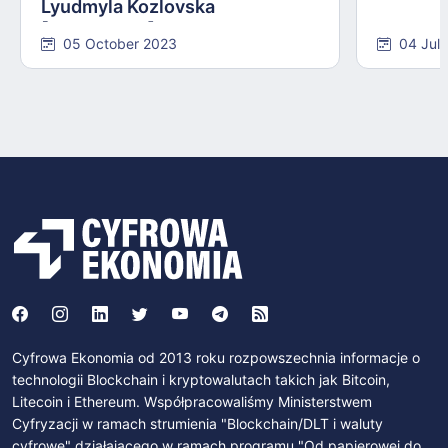
Lyudmyla Kozlovska
[INTERVIEW]
05 October 2023
04 Jul
Cyfrowa Ekonomia od 2013 roku rozpowszechnia informacje o
technologii Blockchain i kryptowalutach takich jak Bitcoin,
Litecoin i Ethereum. Współpracowaliśmy Ministerstwem
Cyfryzacji w ramach strumienia "Blockchain/DLT i waluty
cyfrowe" działającego w ramach programu "Od papierowej do