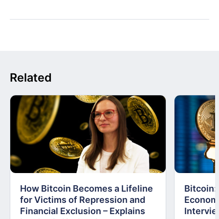
Related
How Bitcoin Becomes a Lifeline
Bitcoin
for Victims of Repression and
Economi
Financial Exclusion – Explains
Intervie