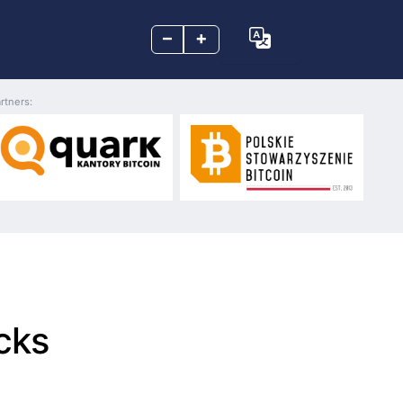
–
+
rtners:
cks