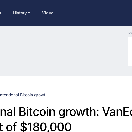
s
History
Video
Pa
Intentional Bitcoin growt...
onal Bitcoin growth: VanE
t of $180,000