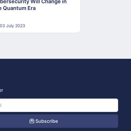
bersecurity Will Change in
e Quantum Era
03 July 2023
er
Subscribe