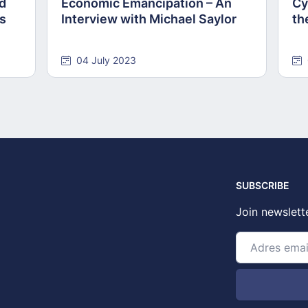
nd
Economic Emancipation – An
Cy
ns
Interview with Michael Saylor
th
04 July 2023
SUBSCRIBE
Join newslett