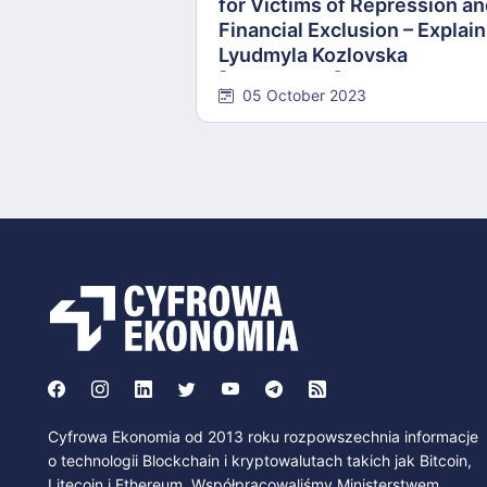
for Victims of Repression a
Financial Exclusion – Explai
Lyudmyla Kozlovska
[INTERVIEW]
05 October 2023
Cyfrowa Ekonomia od 2013 roku rozpowszechnia informacje
o technologii Blockchain i kryptowalutach takich jak Bitcoin,
Litecoin i Ethereum. Współpracowaliśmy Ministerstwem