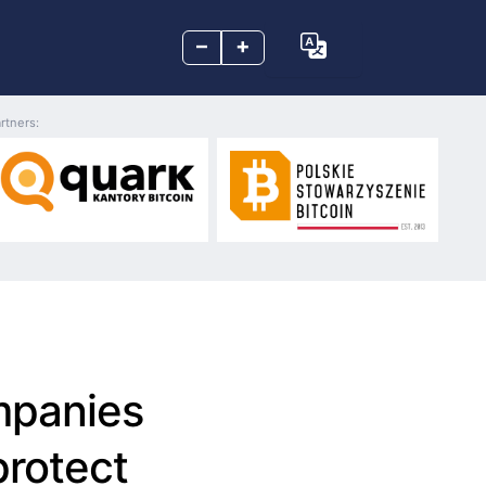
–
+
rtners:
ompanies
protect