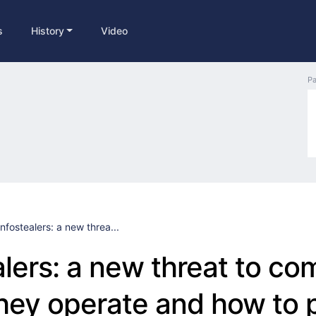
s
History
Video
Pa
Infostealers: a new threa...
alers: a new threat to c
hey operate and how to 