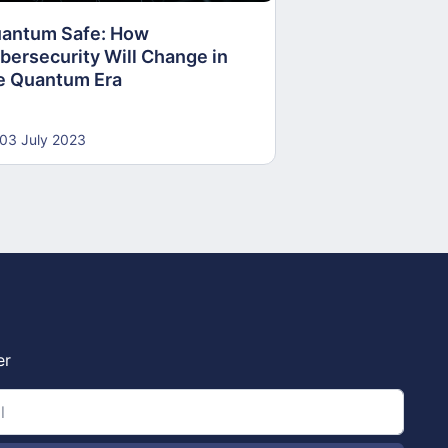
antum Safe: How
30 June 2023
bersecurity Will Change in
e Quantum Era
03 July 2023
er