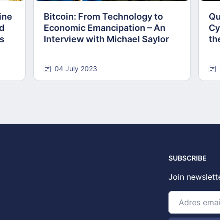
ine
Bitcoin: From Technology to
Qu
nd
Economic Emancipation – An
Cy
ns
Interview with Michael Saylor
th
04 July 2023
SUBSCRIBE
Join newslett