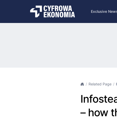
Exclusive New
Related Page
Infoste
– how t