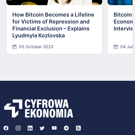
How Bitcoin Becomes a Lifeline
Bitcoin
for Victims of Repression and
Economi
Financial Exclusion – Explains
Intervie
Lyudmyla Kozlovska
[INTERVIEW]
05 October 2023
04 Jul