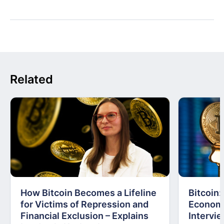
Related
How Bitcoin Becomes a Lifeline
Bitcoin
for Victims of Repression and
Economi
Financial Exclusion – Explains
Intervie