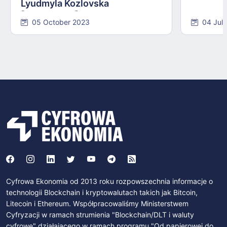
Lyudmyla Kozlovska
[INTERVIEW]
05 October 2023
04 Jul
Cyfrowa Ekonomia od 2013 roku rozpowszechnia informacje o
technologii Blockchain i kryptowalutach takich jak Bitcoin,
Litecoin i Ethereum. Współpracowaliśmy Ministerstwem
Cyfryzacji w ramach strumienia "Blockchain/DLT i waluty
cyfrowe" działającego w ramach programu "Od papierowej do