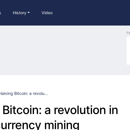
s
History
Video
Pa
Halving Bitcoin: a revolu...
Bitcoin: a revolution in
urrency mining