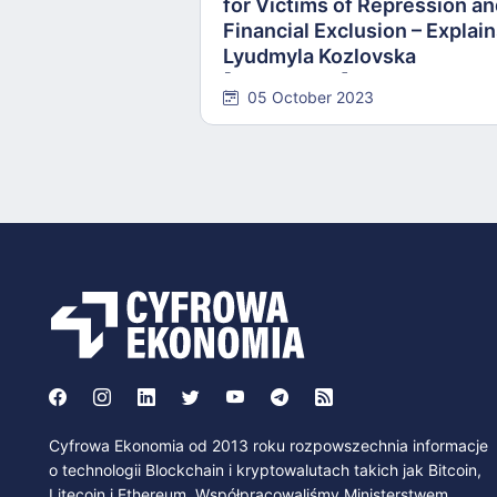
for Victims of Repression a
Financial Exclusion – Explai
Lyudmyla Kozlovska
[INTERVIEW]
05 October 2023
Cyfrowa Ekonomia od 2013 roku rozpowszechnia informacje
o technologii Blockchain i kryptowalutach takich jak Bitcoin,
Litecoin i Ethereum. Współpracowaliśmy Ministerstwem