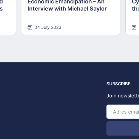
nd
Economic Emancipation – An
Cy
ns
Interview with Michael Saylor
th
04 July 2023
SUBSCRIBE
Join newslett