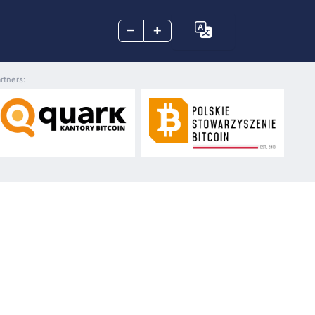
–
+
rtners: