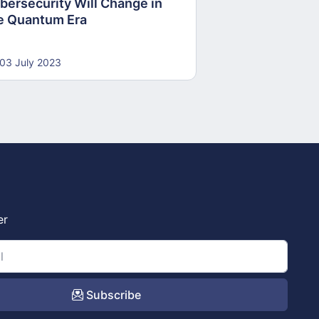
bersecurity Will Change in
e Quantum Era
03 July 2023
er
Subscribe