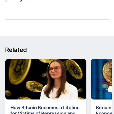
Related
How Bitcoin Becomes a Lifeline
Bitcoin
for Victims of Repression and
Economi