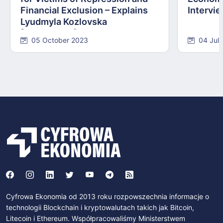
Financial Exclusion – Explains
Intervie
Lyudmyla Kozlovska
[INTERVIEW]
05 October 2023
04 Jul
Cyfrowa Ekonomia od 2013 roku rozpowszechnia informacje o
technologii Blockchain i kryptowalutach takich jak Bitcoin,
Litecoin i Ethereum. Współpracowaliśmy Ministerstwem