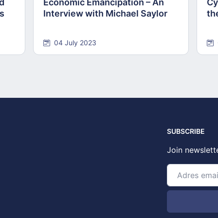
nd
Economic Emancipation – An
Cy
ns
Interview with Michael Saylor
th
04 July 2023
SUBSCRIBE
Join newslett