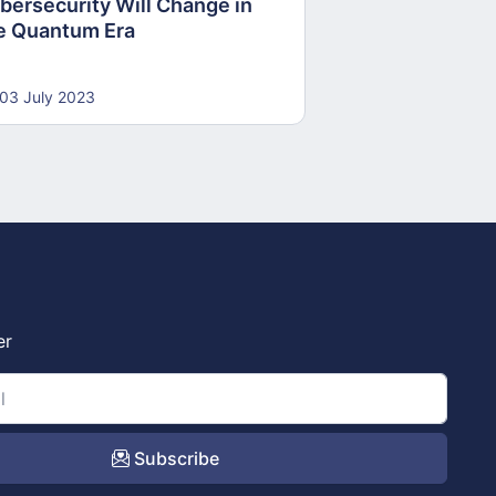
bersecurity Will Change in
e Quantum Era
03 July 2023
er
Subscribe