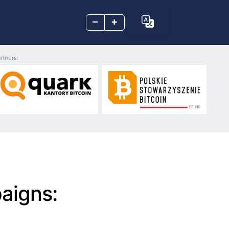
–
+
rtners:
paigns: