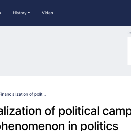
s
History
Video
Pa
Financialization of polit...
lization of political cam
henomenon in politics