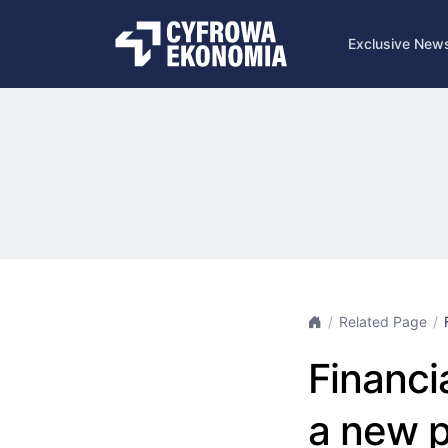
Exclusive New
Related Page
Financia
a new p