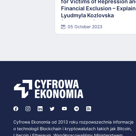
for Victims of Repression a
Financial Exclusion – Explai
Lyudmyla Kozlovska
[INTERVIEW]
05 October 2023
Cyfrowa Ekonomia od 2013 roku rozpowszechnia informacje
o technologii Blockchain i kryptowalutach takich jak Bitcoin,
Litecoin i Ethereum. Współpracowaliśmy Ministerstwem