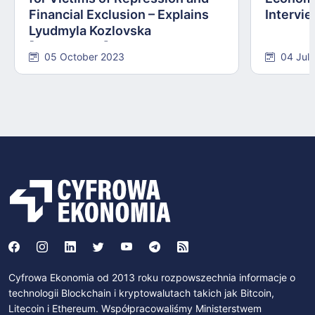
Financial Exclusion – Explains
Intervie
Lyudmyla Kozlovska
[INTERVIEW]
05 October 2023
04 Jul
Cyfrowa Ekonomia od 2013 roku rozpowszechnia informacje o
technologii Blockchain i kryptowalutach takich jak Bitcoin,
Litecoin i Ethereum. Współpracowaliśmy Ministerstwem