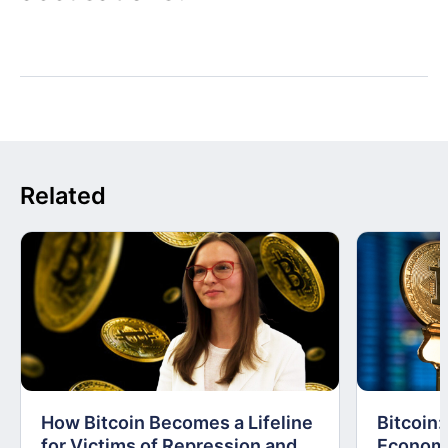
Related
How Bitcoin Becomes a Lifeline
Bitcoin
for Victims of Repression and
Economi