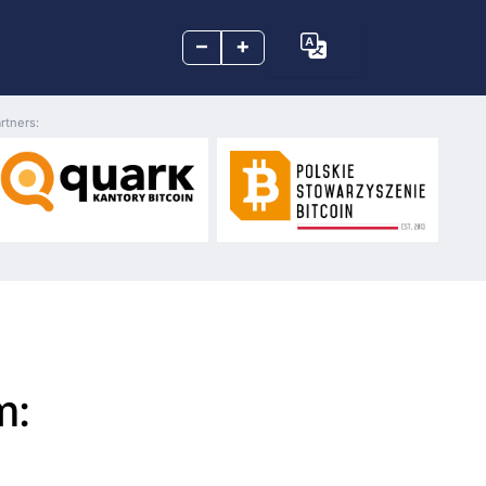
–
+
rtners:
m: