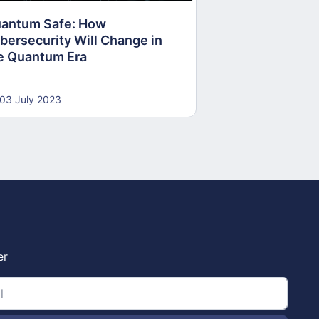
antum Safe: How
30 June 2023
bersecurity Will Change in
e Quantum Era
03 July 2023
er