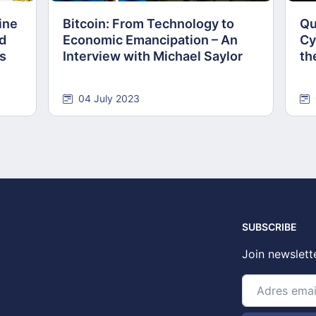
ine
Bitcoin: From Technology to
Qu
nd
Economic Emancipation – An
Cy
ns
Interview with Michael Saylor
th
04 July 2023
SUBSCRIBE
Join newslett