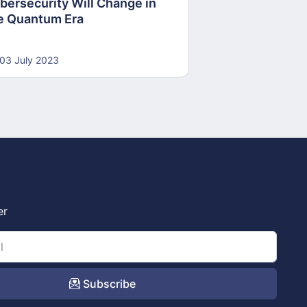
bersecurity Will Change in
e Quantum Era
03 July 2023
er
Subscribe