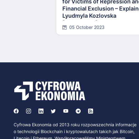
for Victims of Repression a
Financial Exclusion – Explai
Lyudmyla Kozlovska
[INTERVIEW]
05 October 2023
Cyfrowa Ekonomia od 2013 roku rozpowszechnia informacje
o technologii Blockchain i kryptowalutach takich jak Bitcoin,
Litecoin i Ethereum. Współpracowaliśmy Ministerstwem