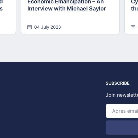
nd
Economic Emancipation – An
Cy
ns
Interview with Michael Saylor
th
04 July 2023
SUBSCRIBE
Join newslett