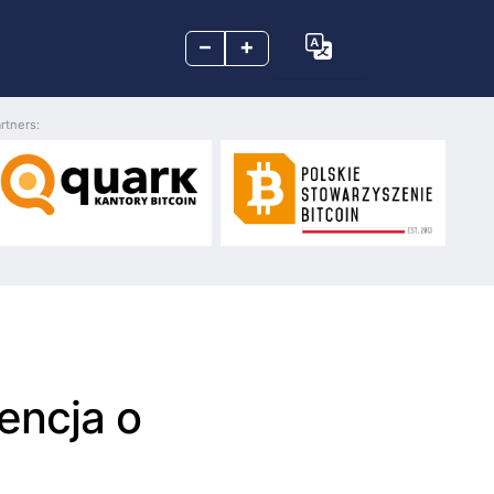
–
+
rtners:
encja o