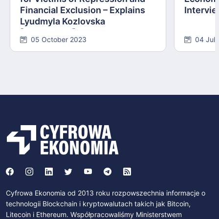
Financial Exclusion – Explains
Intervie
Lyudmyla Kozlovska
[INTERVIEW]
05 October 2023
04 Jul
Cyfrowa Ekonomia od 2013 roku rozpowszechnia informacje o
technologii Blockchain i kryptowalutach takich jak Bitcoin,
Litecoin i Ethereum. Współpracowaliśmy Ministerstwem