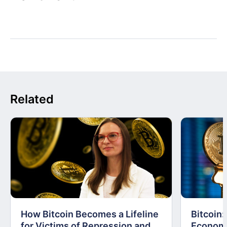
Related
How Bitcoin Becomes a Lifeline
Bitcoin
for Victims of Repression and
Economi