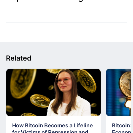
Related
How Bitcoin Becomes a Lifeline
Bitcoin
for Victims of Repression and
Economi