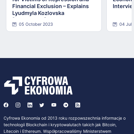
Financial Exclusion – Explains
Intervie
Lyudmyla Kozlovska
[INTERVIEW]
05 October 2023
04 Jul
Cyfrowa Ekonomia od 2013 roku rozpowszechnia informacje o
technologii Blockchain i kryptowalutach takich jak Bitcoin,
Litecoin i Ethereum. Współpracowaliśmy Ministerstwem