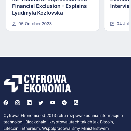
Financial Exclusion – Explains
Intervie
Lyudmyla Kozlovska
[INTERVIEW]
05 October 2023
04 Jul
Cyfrowa Ekonomia od 2013 roku rozpowszechnia informacje o
technologii Blockchain i kryptowalutach takich jak Bitcoin,
Litecoin i Ethereum. Współpracowaliśmy Ministerstwem