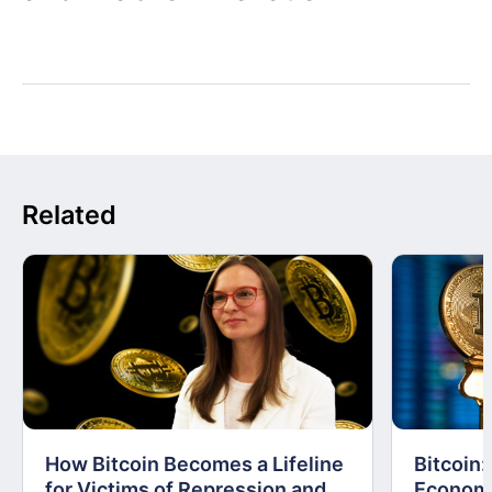
Related
How Bitcoin Becomes a Lifeline
Bitcoin
for Victims of Repression and
Economi