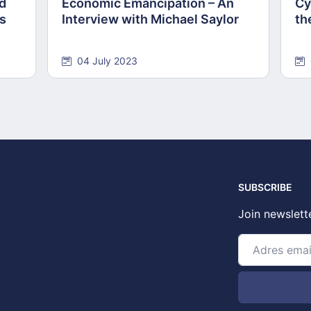
nd
Economic Emancipation – An
Cy
ns
Interview with Michael Saylor
th
04 July 2023
SUBSCRIBE
Join newslett