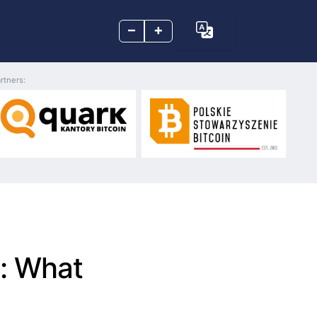
–
+
rtners:
: What