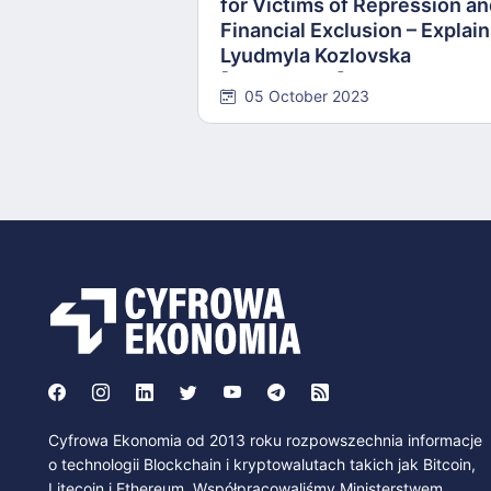
for Victims of Repression a
Financial Exclusion – Explai
Lyudmyla Kozlovska
[INTERVIEW]
05 October 2023
Cyfrowa Ekonomia od 2013 roku rozpowszechnia informacje
o technologii Blockchain i kryptowalutach takich jak Bitcoin,
Litecoin i Ethereum. Współpracowaliśmy Ministerstwem