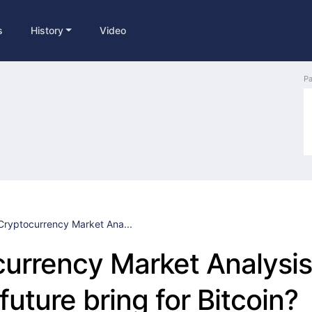
s
History
Video
Pa
Cryptocurrency Market Ana...
urrency Market Analysis
 future bring for Bitcoin?