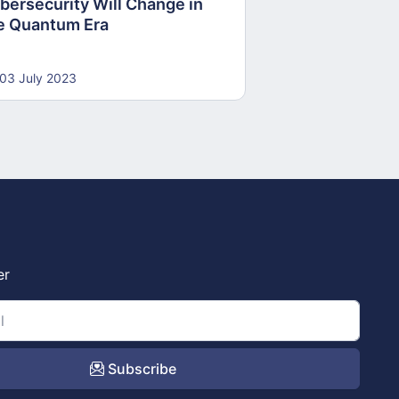
bersecurity Will Change in
e Quantum Era
03 July 2023
er
Subscribe