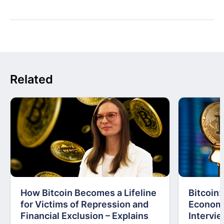
Related
How Bitcoin Becomes a Lifeline
Bitcoin
for Victims of Repression and
Economi
Financial Exclusion – Explains
Intervie