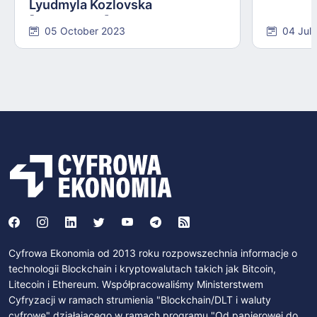
Lyudmyla Kozlovska
[INTERVIEW]
05 October 2023
04 Jul
Cyfrowa Ekonomia od 2013 roku rozpowszechnia informacje o
technologii Blockchain i kryptowalutach takich jak Bitcoin,
Litecoin i Ethereum. Współpracowaliśmy Ministerstwem
Cyfryzacji w ramach strumienia "Blockchain/DLT i waluty
cyfrowe" działającego w ramach programu "Od papierowej do