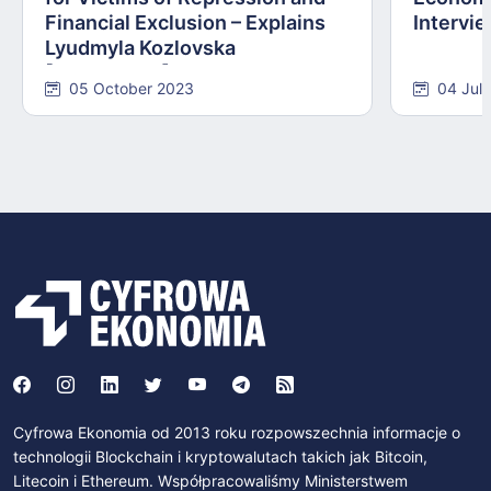
Financial Exclusion – Explains
Intervie
Lyudmyla Kozlovska
[INTERVIEW]
05 October 2023
04 Jul
Cyfrowa Ekonomia od 2013 roku rozpowszechnia informacje o
technologii Blockchain i kryptowalutach takich jak Bitcoin,
Litecoin i Ethereum. Współpracowaliśmy Ministerstwem