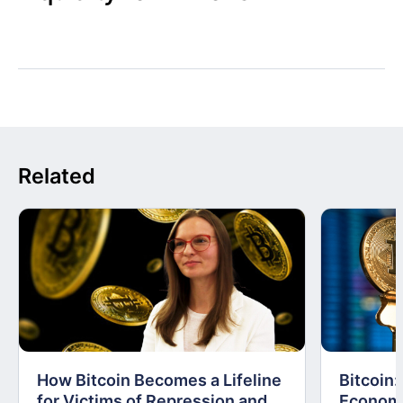
Related
How Bitcoin Becomes a Lifeline
Bitcoin
for Victims of Repression and
Economi