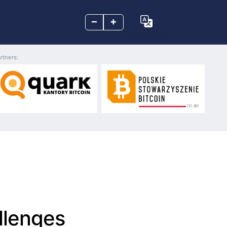
–
+
rtners:
llenges