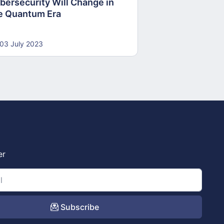
bersecurity Will Change in
e Quantum Era
03 July 2023
er
Subscribe