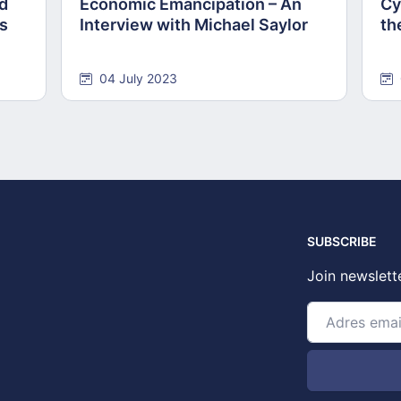
nd
Economic Emancipation – An
Cy
ns
Interview with Michael Saylor
th
04 July 2023
SUBSCRIBE
Join newslett