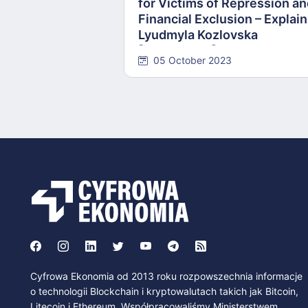
for Victims of Repression a
Financial Exclusion – Explai
Lyudmyla Kozlovska
[INTERVIEW]
05 October 2023
Cyfrowa Ekonomia od 2013 roku rozpowszechnia informacje
o technologii Blockchain i kryptowalutach takich jak Bitcoin,
Litecoin i Ethereum. Współpracowaliśmy Ministerstwem