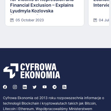
Financial Exclusion – Explains
Intervie
Lyudmyla Kozlovska
[INTERVIEW]
05 October 2023
04 Jul
Cyfrowa Ekonomia od 2013 roku rozpowszechnia informacje o
technologii Blockchain i kryptowalutach takich jak Bitcoin,
Litecoin i Ethereum. Współpracowaliśmy Ministerstwem