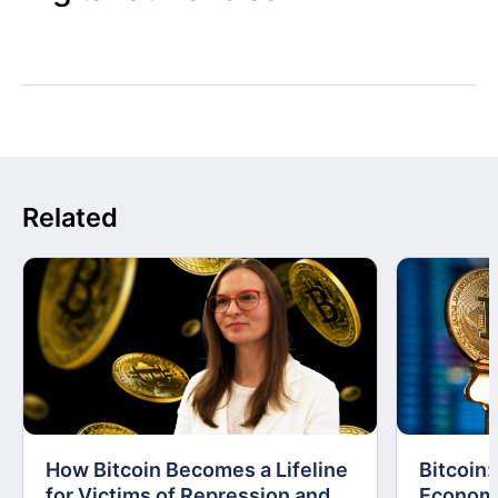
Related
How Bitcoin Becomes a Lifeline
Bitcoin
for Victims of Repression and
Economi