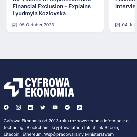
Financial Exclusion – Explains
Intervie
Lyudmyla Kozlovska
[INTERVIEW]
05 October 2023
04 Jul
Cyfrowa Ekonomia od 2013 roku rozpowszechnia informacje o
technologii Blockchain i kryptowalutach takich jak Bitcoin,
Litecoin i Ethereum. Współpracowaliśmy Ministerstwem