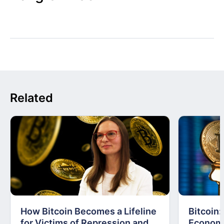
Related
How Bitcoin Becomes a Lifeline
Bitcoin
for Victims of Repression and
Economi