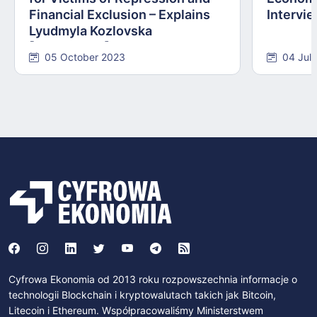
Financial Exclusion – Explains
Intervie
Lyudmyla Kozlovska
[INTERVIEW]
05 October 2023
04 Jul
Cyfrowa Ekonomia od 2013 roku rozpowszechnia informacje o
technologii Blockchain i kryptowalutach takich jak Bitcoin,
Litecoin i Ethereum. Współpracowaliśmy Ministerstwem