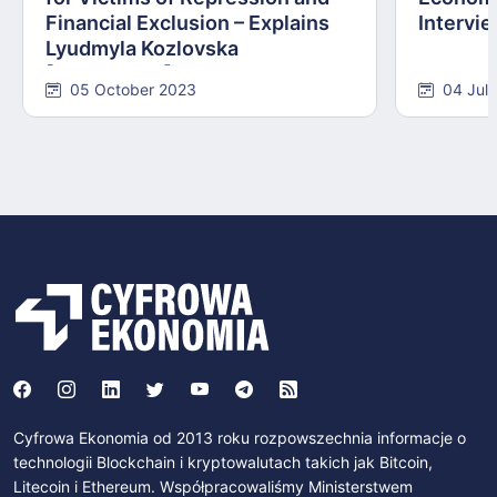
Financial Exclusion – Explains
Intervie
Lyudmyla Kozlovska
[INTERVIEW]
05 October 2023
04 Jul
Cyfrowa Ekonomia od 2013 roku rozpowszechnia informacje o
technologii Blockchain i kryptowalutach takich jak Bitcoin,
Litecoin i Ethereum. Współpracowaliśmy Ministerstwem