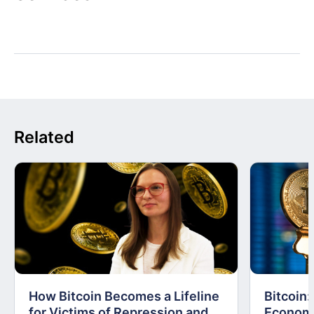
Related
How Bitcoin Becomes a Lifeline
Bitcoin
for Victims of Repression and
Economi