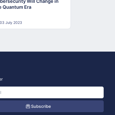
bersecurity Will Change in
e Quantum Era
03 July 2023
er
Subscribe