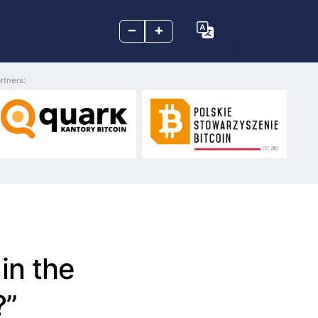
–
+
rtners:
 in the
?”