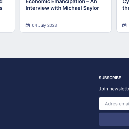
nd
Economic Emancipation – An
Cy
ns
Interview with Michael Saylor
th
04 July 2023
SUBSCRIBE
Join newslett