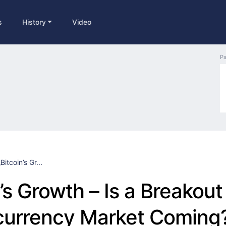
s
History
Video
Pa
„Bitcoin’s Gr...
’s Growth – Is a Breakout
currency Market Coming