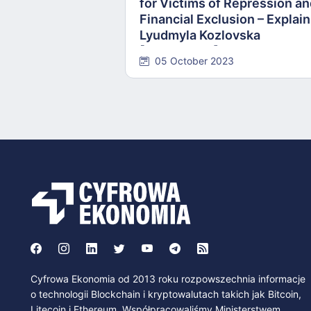
for Victims of Repression a
Financial Exclusion – Explai
Lyudmyla Kozlovska
[INTERVIEW]
05 October 2023
Cyfrowa Ekonomia od 2013 roku rozpowszechnia informacje
o technologii Blockchain i kryptowalutach takich jak Bitcoin,
Litecoin i Ethereum. Współpracowaliśmy Ministerstwem