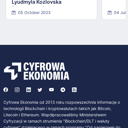
Lyudmyla Kozlovska
[INTERVIEW]
05 October 2023
04 Jul
Cyfrowa Ekonomia od 2013 roku rozpowszechnia informacje o
technologii Blockchain i kryptowalutach takich jak Bitcoin,
Litecoin i Ethereum. Współpracowaliśmy Ministerstwem
Cyfryzacji w ramach strumienia "Blockchain/DLT i waluty
cyfrowe" działającego w ramach programu "Od papierowej do