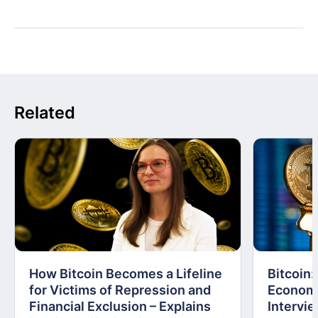
Related
How Bitcoin Becomes a Lifeline
Bitcoin
for Victims of Repression and
Economi
Financial Exclusion – Explains
Intervie