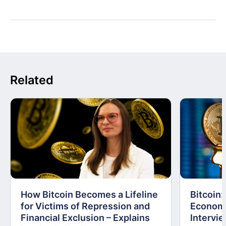
Related
How Bitcoin Becomes a Lifeline
Bitcoin
for Victims of Repression and
Economi
Financial Exclusion – Explains
Intervie