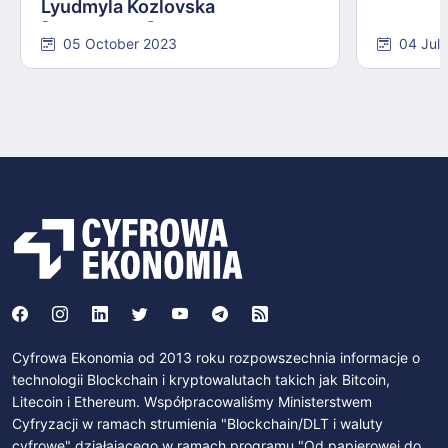
Lyudmyla Kozlovska
[INTERVIEW]
05 October 2023
04 Jul
Cyfrowa Ekonomia od 2013 roku rozpowszechnia informacje o
technologii Blockchain i kryptowalutach takich jak Bitcoin,
Litecoin i Ethereum. Współpracowaliśmy Ministerstwem
Cyfryzacji w ramach strumienia "Blockchain/DLT i waluty
cyfrowe" działającego w ramach programu "Od papierowej do