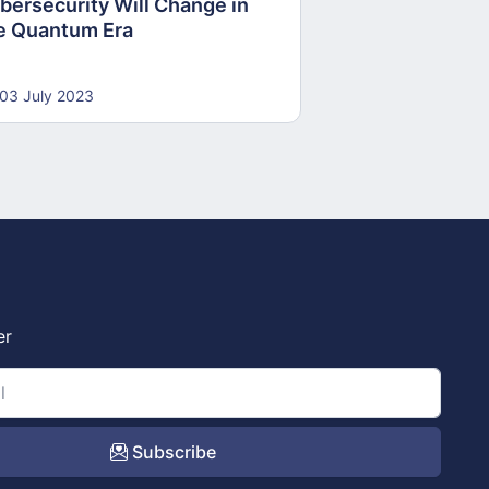
bersecurity Will Change in
e Quantum Era
03 July 2023
er
Subscribe