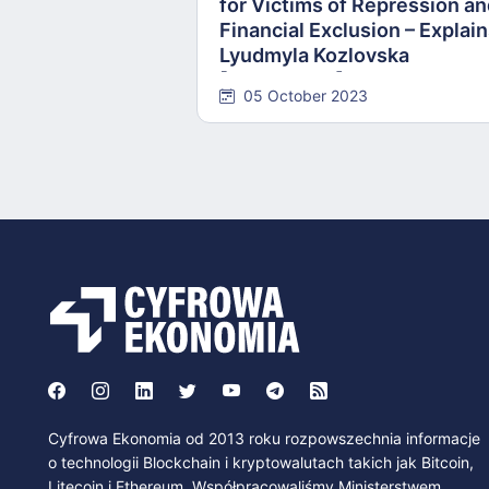
for Victims of Repression a
Financial Exclusion – Explai
Lyudmyla Kozlovska
[INTERVIEW]
05 October 2023
Cyfrowa Ekonomia od 2013 roku rozpowszechnia informacje
o technologii Blockchain i kryptowalutach takich jak Bitcoin,
Litecoin i Ethereum. Współpracowaliśmy Ministerstwem