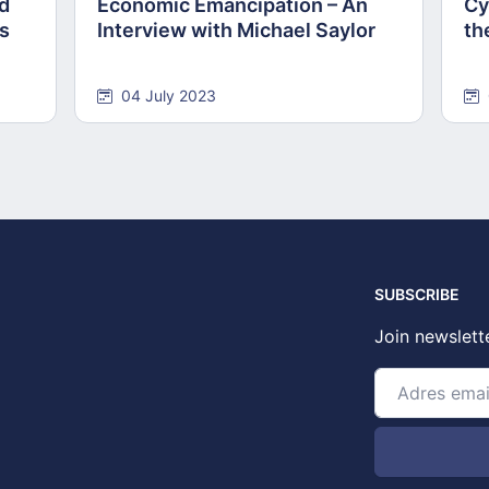
nd
Economic Emancipation – An
Cy
ns
Interview with Michael Saylor
th
04 July 2023
SUBSCRIBE
Join newslett