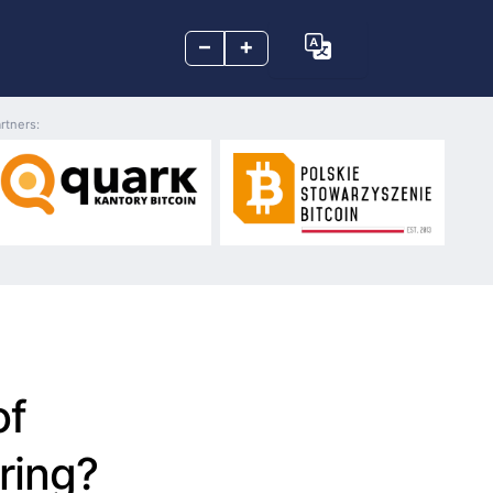
–
+
rtners:
of
ring?