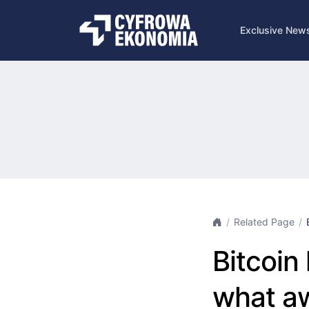
Exclusive New
Related Page
Bitcoin 
what aw