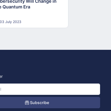
bersecurity Will Change in
e Quantum Era
03 July 2023
er
Subscribe