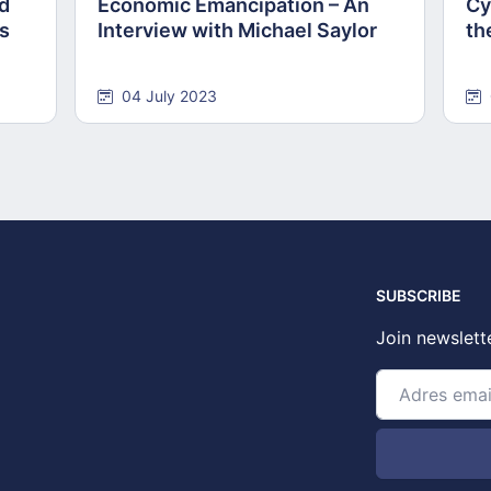
nd
Economic Emancipation – An
Cy
ns
Interview with Michael Saylor
th
04 July 2023
SUBSCRIBE
Join newslett