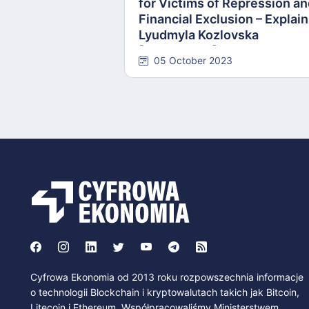
for Victims of Repression a
Financial Exclusion – Explai
Lyudmyla Kozlovska
[INTERVIEW]
05 October 2023
Cyfrowa Ekonomia od 2013 roku rozpowszechnia informacje
o technologii Blockchain i kryptowalutach takich jak Bitcoin,
Litecoin i Ethereum. Współpracowaliśmy Ministerstwem