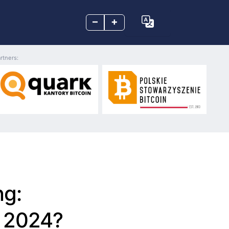
–
+
rtners:
ng:
n 2024?