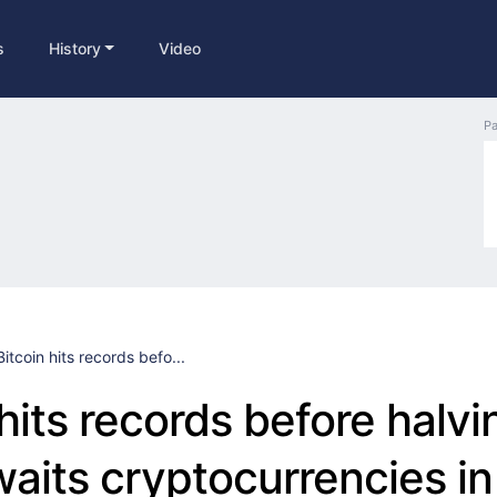
s
History
Video
Pa
Bitcoin hits records befo...
hits records before halvi
aits cryptocurrencies i