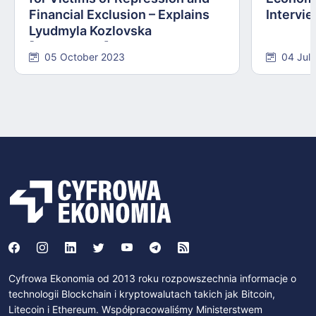
Financial Exclusion – Explains
Intervie
Lyudmyla Kozlovska
[INTERVIEW]
05 October 2023
04 Jul
Cyfrowa Ekonomia od 2013 roku rozpowszechnia informacje o
technologii Blockchain i kryptowalutach takich jak Bitcoin,
Litecoin i Ethereum. Współpracowaliśmy Ministerstwem