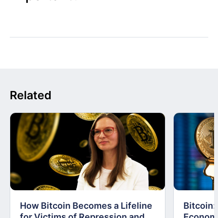
Related
How Bitcoin Becomes a Lifeline
Bitcoin
for Victims of Repression and
Economi