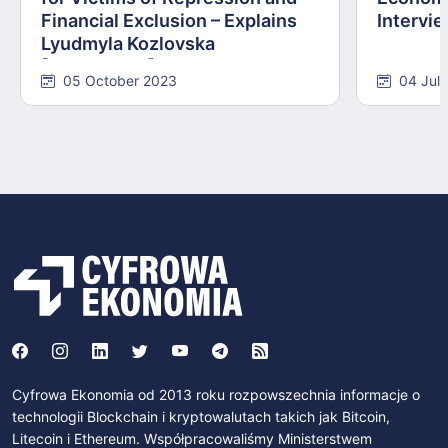
Financial Exclusion – Explains
Intervie
Lyudmyla Kozlovska
[INTERVIEW]
05 October 2023
04 Jul
Cyfrowa Ekonomia od 2013 roku rozpowszechnia informacje o
technologii Blockchain i kryptowalutach takich jak Bitcoin,
Litecoin i Ethereum. Współpracowaliśmy Ministerstwem