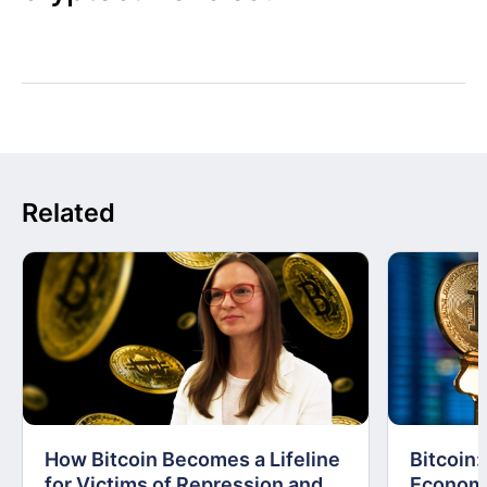
Related
How Bitcoin Becomes a Lifeline
Bitcoin
for Victims of Repression and
Economi