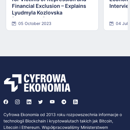
Financial Exclusion – Explains
Intervie
Lyudmyla Kozlovska
[INTERVIEW]
05 October 2023
04 Jul
Cyfrowa Ekonomia od 2013 roku rozpowszechnia informacje o
technologii Blockchain i kryptowalutach takich jak Bitcoin,
Litecoin i Ethereum. Współpracowaliśmy Ministerstwem