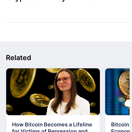
Related
How Bitcoin Becomes a Lifeline
Bitcoin
for Victims of Repression and
Economi