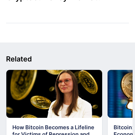
Related
How Bitcoin Becomes a Lifeline
Bitcoin
for Victims of Repression and
Economi