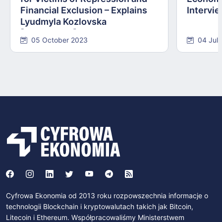
Financial Exclusion – Explains
Intervie
Lyudmyla Kozlovska
[INTERVIEW]
05 October 2023
04 Jul
Cyfrowa Ekonomia od 2013 roku rozpowszechnia informacje o
technologii Blockchain i kryptowalutach takich jak Bitcoin,
Litecoin i Ethereum. Współpracowaliśmy Ministerstwem