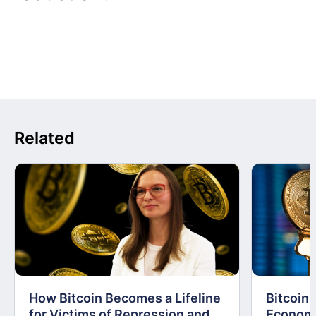
Related
How Bitcoin Becomes a Lifeline
Bitcoin
for Victims of Repression and
Economi