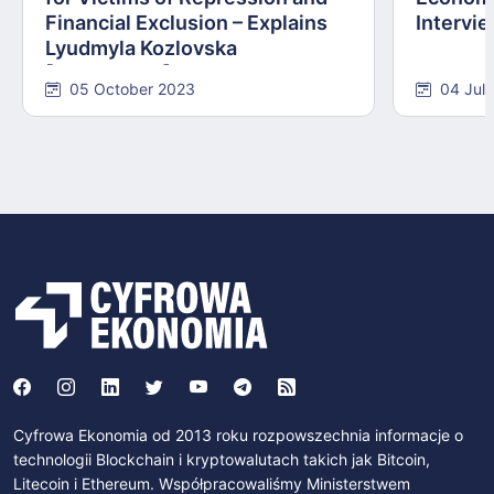
Financial Exclusion – Explains
Intervie
Lyudmyla Kozlovska
[INTERVIEW]
05 October 2023
04 Jul
Cyfrowa Ekonomia od 2013 roku rozpowszechnia informacje o
technologii Blockchain i kryptowalutach takich jak Bitcoin,
Litecoin i Ethereum. Współpracowaliśmy Ministerstwem