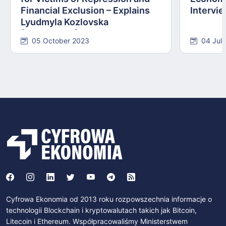
Financial Exclusion – Explains
Intervie
Lyudmyla Kozlovska
[INTERVIEW]
05 October 2023
04 Jul
Cyfrowa Ekonomia od 2013 roku rozpowszechnia informacje o
technologii Blockchain i kryptowalutach takich jak Bitcoin,
Litecoin i Ethereum. Współpracowaliśmy Ministerstwem