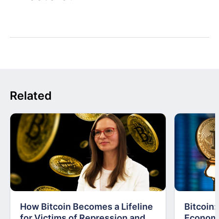
Related
How Bitcoin Becomes a Lifeline
Bitcoin
for Victims of Repression and
Economi