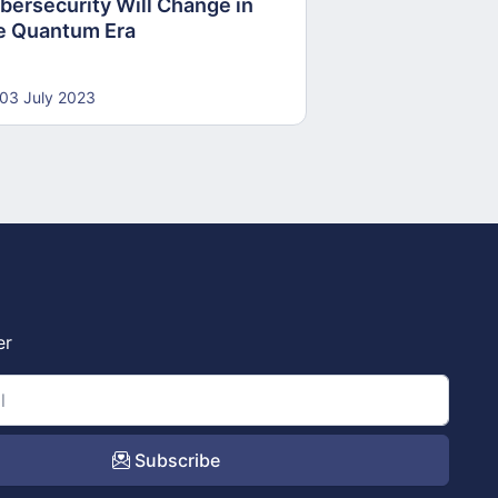
bersecurity Will Change in
e Quantum Era
03 July 2023
er
Subscribe