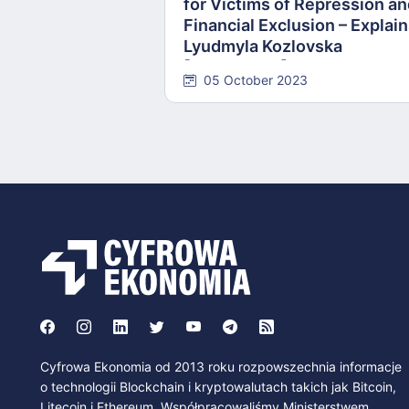
for Victims of Repression a
Financial Exclusion – Explai
Lyudmyla Kozlovska
[INTERVIEW]
05 October 2023
Cyfrowa Ekonomia od 2013 roku rozpowszechnia informacje
o technologii Blockchain i kryptowalutach takich jak Bitcoin,
Litecoin i Ethereum. Współpracowaliśmy Ministerstwem