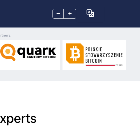
–
+
rtners:
experts