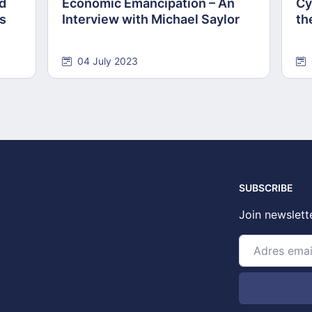
nd
Economic Emancipation – An
Cy
ns
Interview with Michael Saylor
th
04 July 2023
SUBSCRIBE
Join newslett