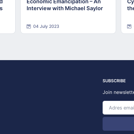
nd
Economic Emancipation – An
Cy
ns
Interview with Michael Saylor
th
04 July 2023
SUBSCRIBE
Join newslett