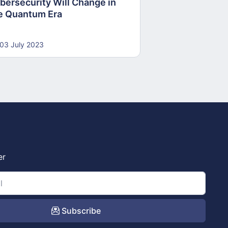
bersecurity Will Change in
e Quantum Era
03 July 2023
er
Subscribe