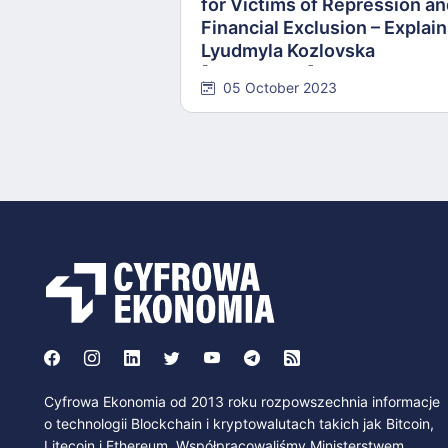
for Victims of Repression a
Financial Exclusion – Explai
Lyudmyla Kozlovska
[INTERVIEW]
05 October 2023
Cyfrowa Ekonomia od 2013 roku rozpowszechnia informacje
o technologii Blockchain i kryptowalutach takich jak Bitcoin,
Litecoin i Ethereum. Współpracowaliśmy Ministerstwem