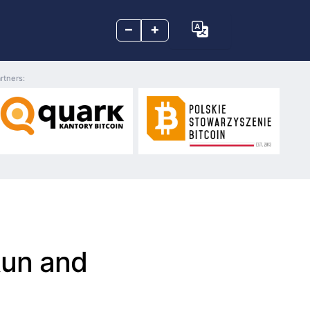
–
+
rtners:
Run and