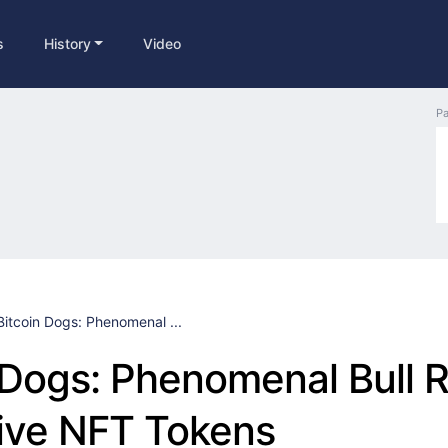
s
History
Video
Pa
Bitcoin Dogs: Phenomenal ...
 Dogs: Phenomenal Bull 
ive NFT Tokens