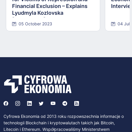
Financial Exclusion – Explains
Intervie
Lyudmyla Kozlovska
[INTERVIEW]
05 October 2023
04 Jul
Cyfrowa Ekonomia od 2013 roku rozpowszechnia informacje o
technologii Blockchain i kryptowalutach takich jak Bitcoin,
Litecoin i Ethereum. Współpracowaliśmy Ministerstwem