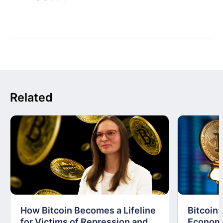
Related
How Bitcoin Becomes a Lifeline
Bitcoin
for Victims of Repression and
Economi