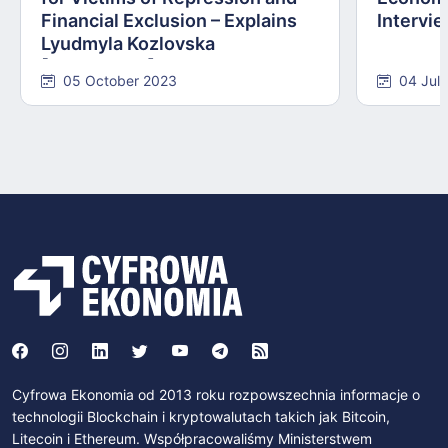
Financial Exclusion – Explains
Intervie
Lyudmyla Kozlovska
[INTERVIEW]
05 October 2023
04 Jul
Cyfrowa Ekonomia od 2013 roku rozpowszechnia informacje o
technologii Blockchain i kryptowalutach takich jak Bitcoin,
Litecoin i Ethereum. Współpracowaliśmy Ministerstwem