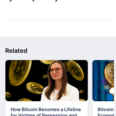
Related
How Bitcoin Becomes a Lifeline
Bitcoin
for Victims of Repression and
Economi