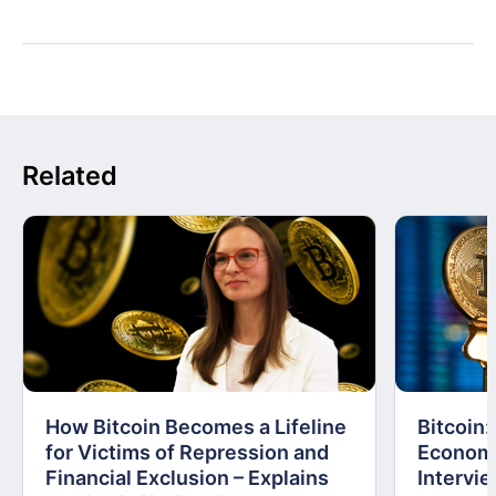
Related
How Bitcoin Becomes a Lifeline
Bitcoin
for Victims of Repression and
Economi
Financial Exclusion – Explains
Intervie