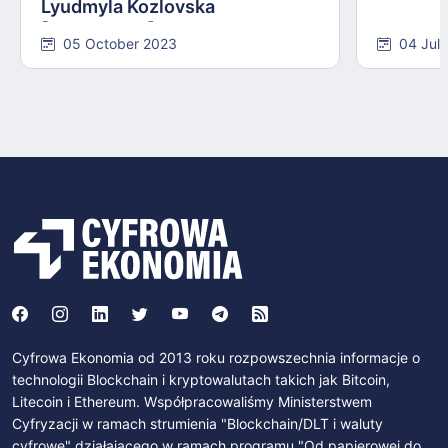
Lyudmyla Kozlovska
[INTERVIEW]
05 October 2023
04 Jul
Cyfrowa Ekonomia od 2013 roku rozpowszechnia informacje o
technologii Blockchain i kryptowalutach takich jak Bitcoin,
Litecoin i Ethereum. Współpracowaliśmy Ministerstwem
Cyfryzacji w ramach strumienia "Blockchain/DLT i waluty
cyfrowe" działającego w ramach programu "Od papierowej do