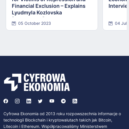
Financial Exclusion – Explains
Intervie
Lyudmyla Kozlovska
[INTERVIEW]
05 October 2023
04 Jul
Cyfrowa Ekonomia od 2013 roku rozpowszechnia informacje o
technologii Blockchain i kryptowalutach takich jak Bitcoin,
Litecoin i Ethereum. Współpracowaliśmy Ministerstwem