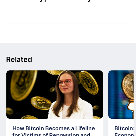
Related
How Bitcoin Becomes a Lifeline
Bitcoin
for Victims of Repression and
Economi