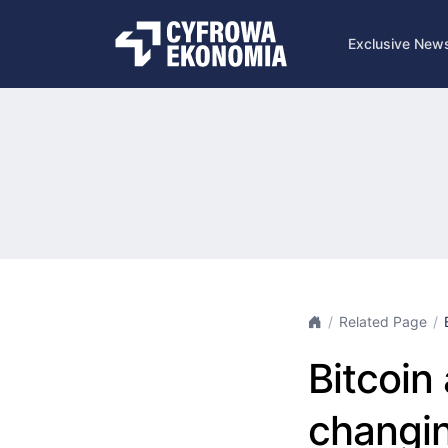
Exclusive New
Related Page
Bitcoi
changin