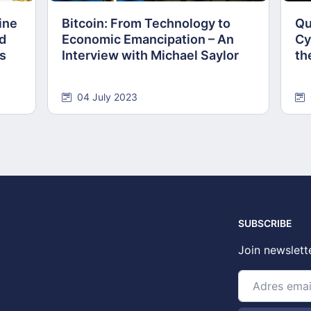
ine
Bitcoin: From Technology to
Qu
nd
Economic Emancipation – An
Cy
ns
Interview with Michael Saylor
th
04 July 2023
SUBSCRIBE
Join newslett