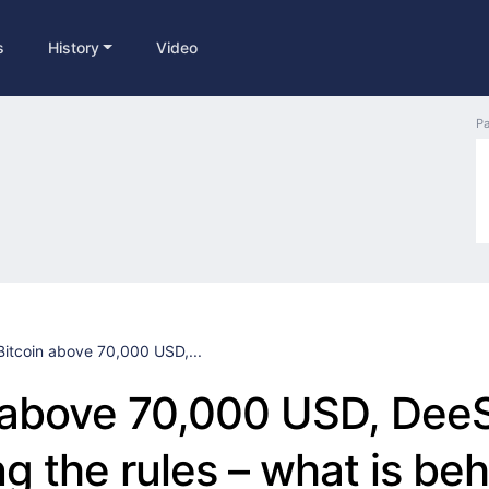
s
History
Video
Pa
Bitcoin above 70,000 USD,...
n above 70,000 USD, Dee
g the rules – what is be