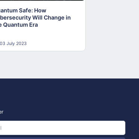
antum Safe: How
30 June 2023
bersecurity Will Change in
e Quantum Era
03 July 2023
er