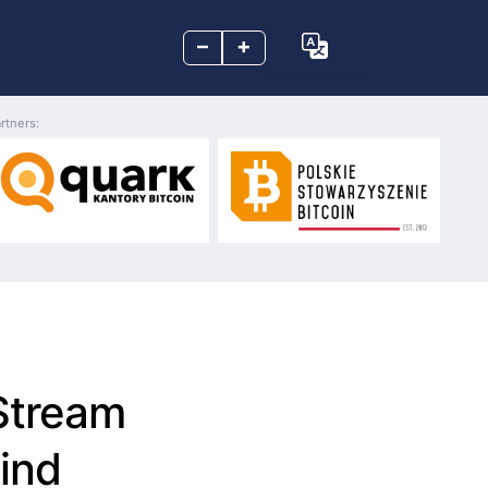
–
+
rtners:
Stream
hind