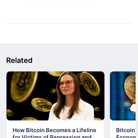
Related
How Bitcoin Becomes a Lifeline
Bitcoin
for Victims of Repression and
Economi