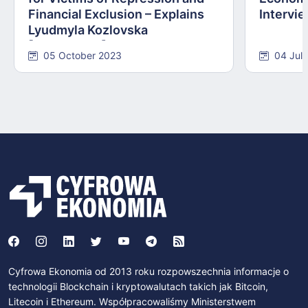
Financial Exclusion – Explains
Intervie
Lyudmyla Kozlovska
[INTERVIEW]
05 October 2023
04 Jul
Cyfrowa Ekonomia od 2013 roku rozpowszechnia informacje o
technologii Blockchain i kryptowalutach takich jak Bitcoin,
Litecoin i Ethereum. Współpracowaliśmy Ministerstwem