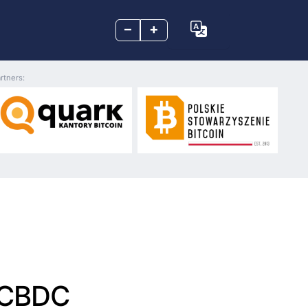
–
+
rtners:
d CBDC