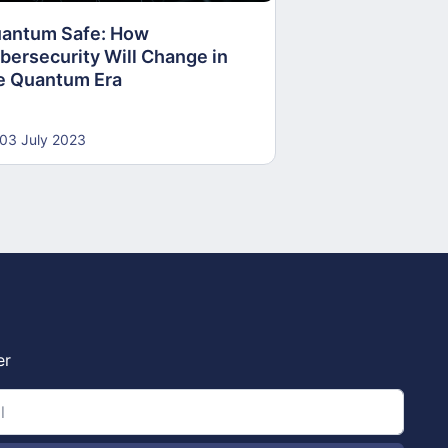
antum Safe: How
30 June 2023
bersecurity Will Change in
e Quantum Era
03 July 2023
er