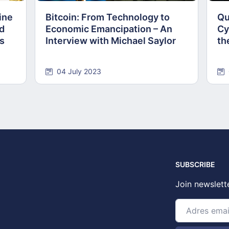
ine
Bitcoin: From Technology to
Qu
nd
Economic Emancipation – An
Cy
ns
Interview with Michael Saylor
th
04 July 2023
SUBSCRIBE
Join newslett