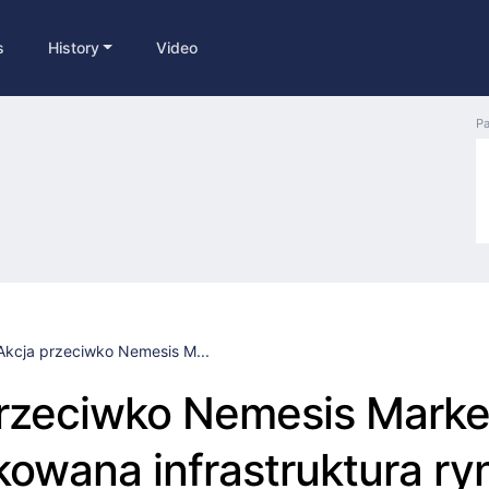
s
History
Video
Pa
Akcja przeciwko Nemesis M...
rzeciwko Nemesis Marke
kowana infrastruktura ry