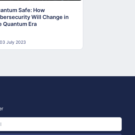
antum Safe: How
30 June 2023
bersecurity Will Change in
e Quantum Era
03 July 2023
er