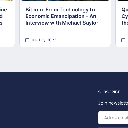
ine
Bitcoin: From Technology to
Qu
nd
Economic Emancipation – An
Cy
ns
Interview with Michael Saylor
th
04 July 2023
SUBSCRIBE
Join newslett