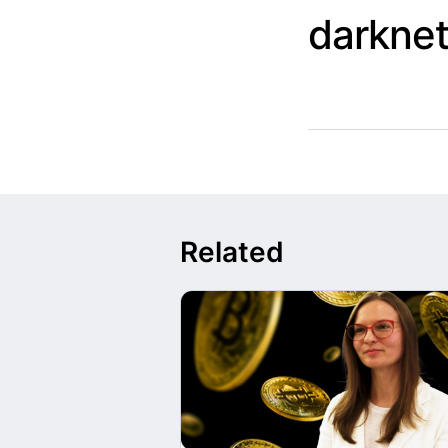
darkne
Related