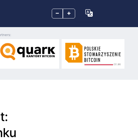
–
+
rtners:
t:
nku