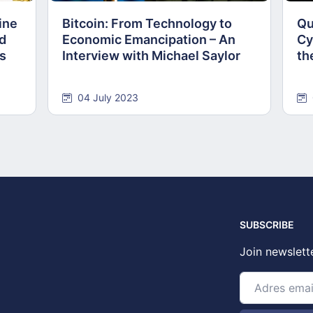
ine
Bitcoin: From Technology to
Qu
nd
Economic Emancipation – An
Cy
ns
Interview with Michael Saylor
th
04 July 2023
SUBSCRIBE
Join newslett