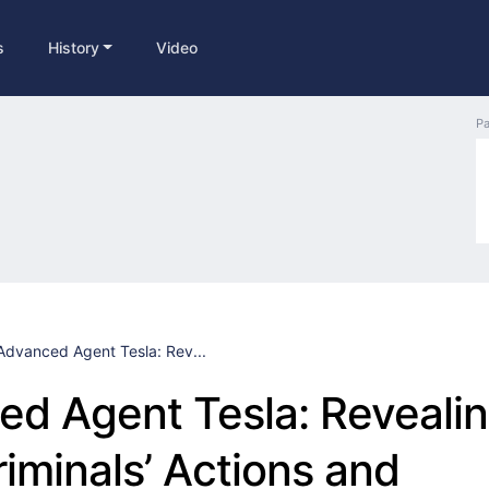
s
History
Video
Pa
Advanced Agent Tesla: Rev...
d Agent Tesla: Reveali
iminals’ Actions and