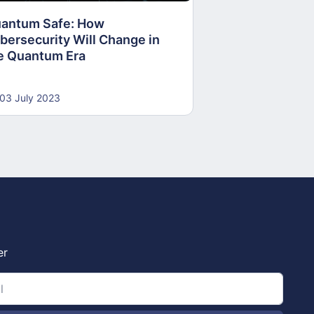
antum Safe: How
30 June 2023
bersecurity Will Change in
e Quantum Era
03 July 2023
er