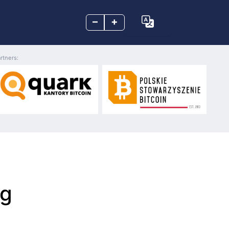
–
+
rtners:
ng