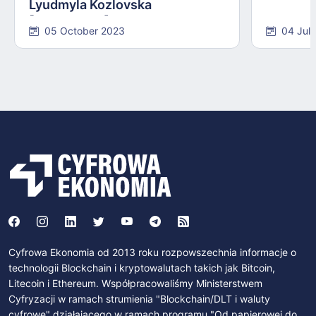
Lyudmyla Kozlovska
[INTERVIEW]
05 October 2023
04 Jul
Cyfrowa Ekonomia od 2013 roku rozpowszechnia informacje o
technologii Blockchain i kryptowalutach takich jak Bitcoin,
Litecoin i Ethereum. Współpracowaliśmy Ministerstwem
Cyfryzacji w ramach strumienia "Blockchain/DLT i waluty
cyfrowe" działającego w ramach programu "Od papierowej do