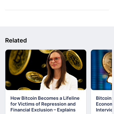
Related
How Bitcoin Becomes a Lifeline
Bitcoin
for Victims of Repression and
Economi
Financial Exclusion – Explains
Intervie